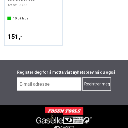
Art.nr:
F5766
10
på lager
151,-
Register deg for å motta vårt nyhetsbrev nå du også!