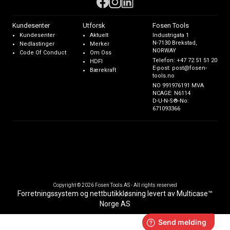
Kundesenter
Utforsk
Fosen Tools
Kundesenter
Aktuelt
Industrigata 1
N-7130 Brekstad,
Nedlastinger
Merker
NORWAY
Code Of Conduct
Om Oss
Telefon:
+47 72 51 51 20
HDFI
E-post:
post@fosen-
Bærekraft
tools.no
NO 991976191 MVA
NCAGE: N6114
D-U-N-S®-No:
671093366
Copyright © 2026 Fosen Tools AS - All rights reserved
Forretningssystem
og
nettbutikkløsning
levert av
Multicase™
Norge AS