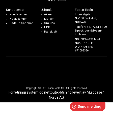
Kundesenter
Utforsk
Fosen Tools
Kundesenter
Aktuelt
Industrigata 1
N-7130 Brekstad,
Nedlastinger
Merker
NORWAY
Code Of Conduct
Om Oss
Telefon:
+47 72 51 51 20
HDFI
E-post:
post@fosen-
Bærekraft
tools.no
NO 991976191 MVA
NCAGE: N6114
D-U-N-S®-No:
671093366
Copyright © 2026 Fosen Tools AS - All rights reserved
Forretningssystem
og
nettbutikkløsning
levert av
Multicase™
Norge AS