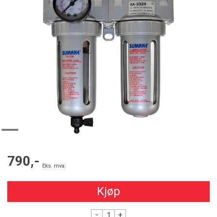
790,-
Eks. mva.
Kjøp
-
+