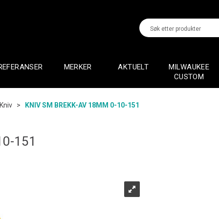
REFERANSER
MERKER
AKTUELT
MILWAUKEE
CUSTOM
Kniv
>
KNIV SM BREKK-AV 18MM 0-10-151
10-151