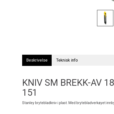
Beskrivelse
Teknisk info
KNIV SM BREKK-AV 1
151
Stanley brytebladkniv i plast. Med brytebladverkøyet in