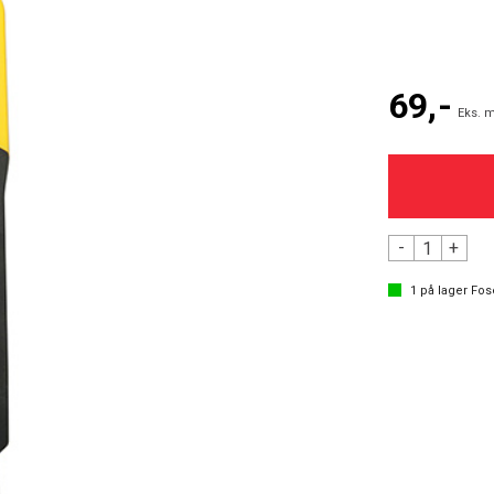
69,-
Eks. m
-
+
1
på lager
Fos