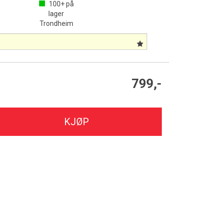
100+
på
lager
Trondheim
799,-
KJØP