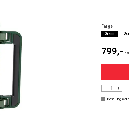
Farge
Grønn
Sor
799,-
Ek
-
+
Bestillingsvare