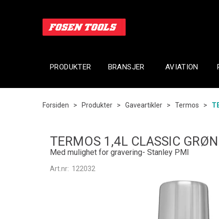
PRODUKTER
BRANSJER
AVIATION
Forsiden
>
Produkter
>
Gaveartikler
>
Termos
>
T
TERMOS 1,4L CLASSIC GRØ
Med mulighet for gravering- Stanley PMI
Art.nr:
122032