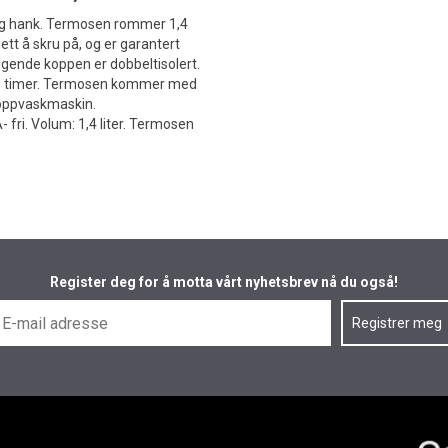
k og hank. Termosen rommer 1,4
lett å skru på, og er garantert
ølgende koppen er dobbeltisolert.
i 35 timer. Termosen kommer med
i oppvaskmaskin.
A- fri. Volum: 1,4 liter. Termosen
Register deg for å motta vårt nyhetsbrev nå du også!