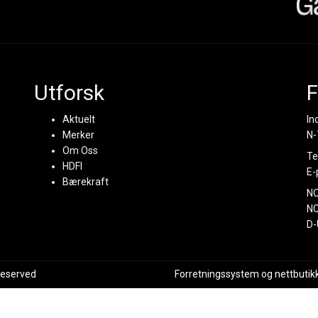
Utforsk
F
Aktuelt
In
Merker
N-
Om Oss
Te
HDFI
E-
Bærekraft
N
NC
D-
 reserved
Forretningssystem
og
nettbutik