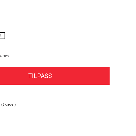
t
s. mva.
TILPASS
 (
5
dager)