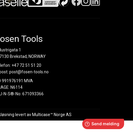
osen Tools
dustrigata 1
7130 Brekstad, NORWAY
lefon:
+47 72 51 51 20
post:
post@fosen-tools.no
O 991976191 MVA
AGE: N6114
U-N-S®-No: 671093366
kløsning
levert av
Multicase™ Norge AS