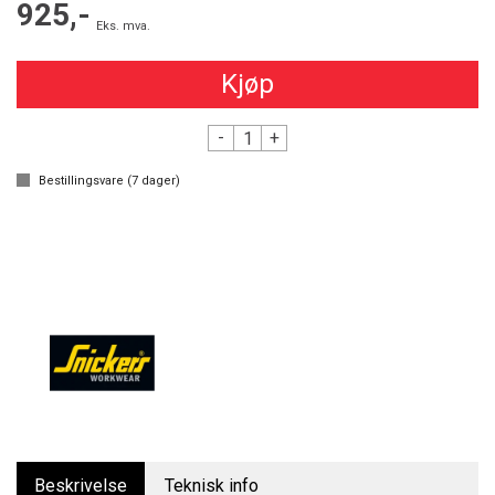
925,-
Eks. mva.
Kjøp
-
+
Bestillingsvare (
7
dager)
Beskrivelse
Teknisk info