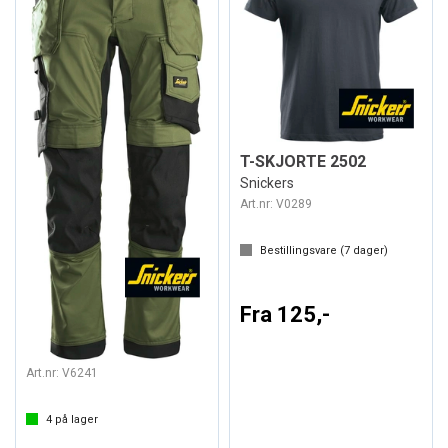
T-SKJORTE 2502
Snickers
Art.nr:
V0289
Bestillingsvare (
7
dager)
Fra 125,-
BUKSE 6241 M/ HENGELOMME
AllroundWork - Snickers
Art.nr:
V6241
4
på lager