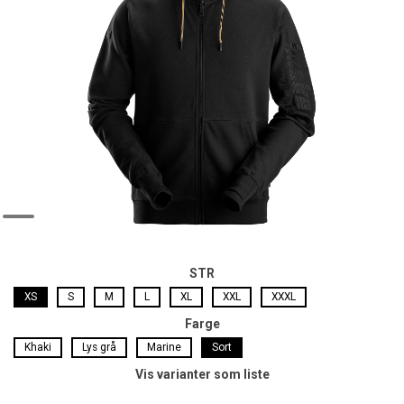
STR
XS
S
M
L
XL
XXL
XXXL
Farge
Khaki
Lys grå
Marine
Sort
Vis varianter som liste