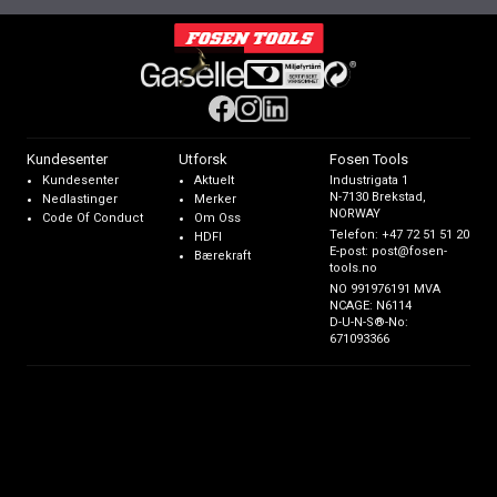
Kundesenter
Utforsk
Fosen Tools
Kundesenter
Aktuelt
Industrigata 1
N-7130 Brekstad,
Nedlastinger
Merker
NORWAY
Code Of Conduct
Om Oss
Telefon:
+47 72 51 51 20
HDFI
E-post:
post@fosen-
Bærekraft
tools.no
NO 991976191 MVA
NCAGE: N6114
D-U-N-S®-No:
671093366