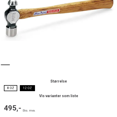
Størrelse
8 OZ
12 OZ
Vis varianter som liste
495,-
Eks. mva.