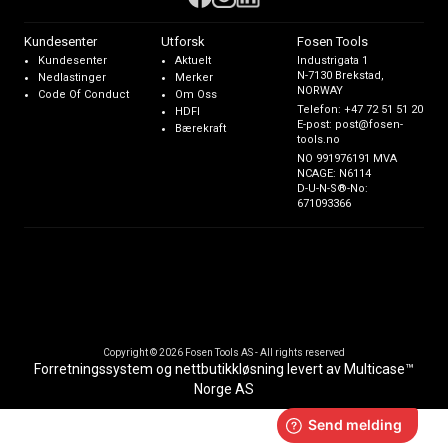
Kundesenter
Utforsk
Fosen Tools
Kundesenter
Aktuelt
Industrigata 1
N-7130 Brekstad,
Nedlastinger
Merker
NORWAY
Code Of Conduct
Om Oss
Telefon:
+47 72 51 51 20
HDFI
E-post:
post@fosen-
Bærekraft
tools.no
NO 991976191 MVA
NCAGE: N6114
D-U-N-S®-No:
671093366
Copyright © 2026 Fosen Tools AS - All rights reserved
Forretningssystem
og
nettbutikkløsning
levert av
Multicase™
Norge AS