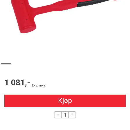
1 081,-
Eks. mva.
Kjøp
-
+