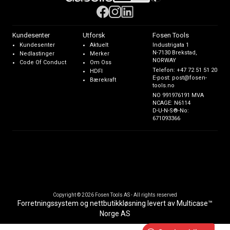
Kundesenter
Utforsk
Fosen Tools
Kundesenter
Aktuelt
Industrigata 1
N-7130 Brekstad,
Nedlastinger
Merker
NORWAY
Code Of Conduct
Om Oss
Telefon:
+47 72 51 51 20
HDFI
E-post:
post@fosen-
Bærekraft
tools.no
NO 991976191 MVA
NCAGE: N6114
D-U-N-S®-No:
671093366
Copyright © 2026 Fosen Tools AS - All rights reserved
Forretningssystem
og
nettbutikkløsning
levert av
Multicase™
Norge AS