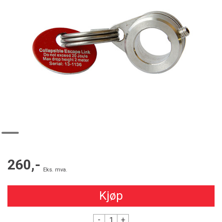
260,-
Eks. mva.
Kjøp
-
+