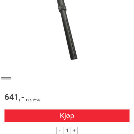
641,-
Eks. mva.
Kjøp
-
+