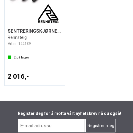
SENTRERINGSKJØRNER SETT 3 DELER
Rennsteig
Art.nr:
122139
2
på lager
2 016,-
Register deg for å motta vårt nyhetsbrev nå du også!