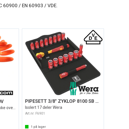
IEC 60900 / EN 60903 / VDE.
PIPESETT 3/8" ZYKLOP 8100 SB VDE 1
0V
Isolert 17 deler Wera
Komposithansker 1000V, krever ikke overh
Art.nr:
F6901
1
på lager