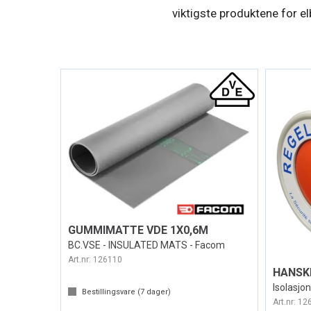
viktigste produktene for e
GUMMIMATTE VDE 1X0,6M
BC.VSE - INSULATED MATS - Facom
Art.nr:
126110
HANSK
Bestillingsvare (
7
dager)
Art.nr:
12