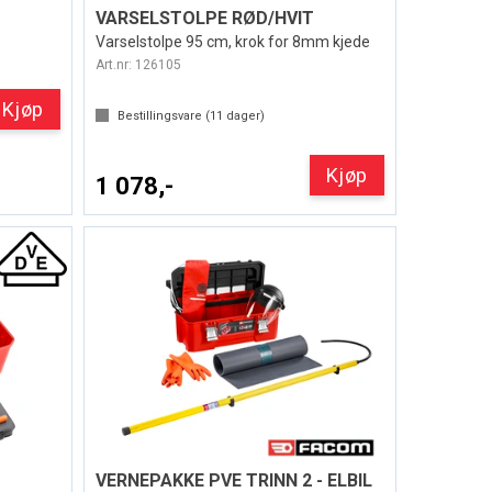
VARSELSTOLPE RØD/HVIT
Varselstolpe 95 cm, krok for 8mm kjede
Art.nr:
126105
Kjøp
Bestillingsvare (
11
dager)
Kjøp
1 078,-
VERNEPAKKE PVE TRINN 2 - ELBIL