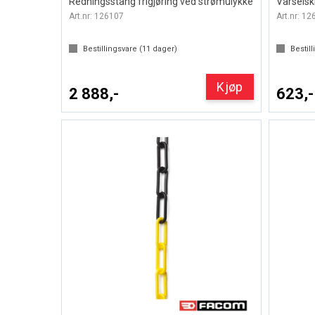
Redningsstang frigjøring ved strømulykke
Varselski
Art.nr:
126107
Art.nr:
12
Bestillingsvare (
11
dager)
Bestill
Kjøp
2 888,-
623,-