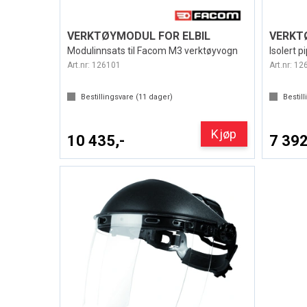
VERKTØYMODUL FOR ELBIL
Modulinnsats til Facom M3 verktøyvogn
Isolert 
Art.nr:
126101
Art.nr:
12
Bestillingsvare (
11
dager)
Bestill
Kjøp
10 435,-
7 392