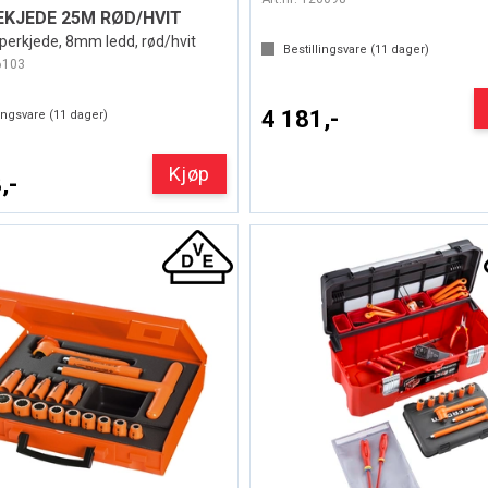
EKJEDE 25M RØD/HVIT
erkjede, 8mm ledd, rød/hvit
Bestillingsvare (
11
dager)
6103
4 181,-
ingsvare (
11
dager)
Kjøp
,-