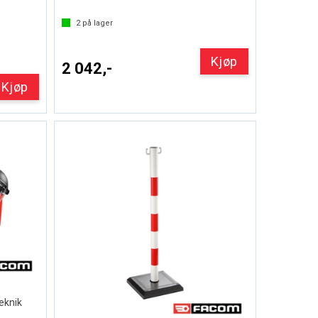
2
på lager
Kjøp
2 042,-
Kjøp
teknik