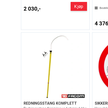
Kjøp
2 030,-
Bestill
4 376
REDNINGSSTANG KOMPLETT
SIKKE