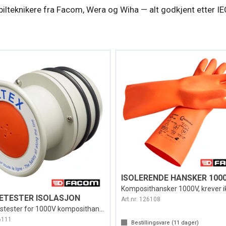
lbilteknikere fra Facom, Wera og Wiha — alt godkjent etter 
ISOLERENDE HANSKER 100
ETESTER ISOLASJON
Art.nr:
126108
Isolasjonstester for 1000V komposithansk
6111
Bestillingsvare (
11
dager)