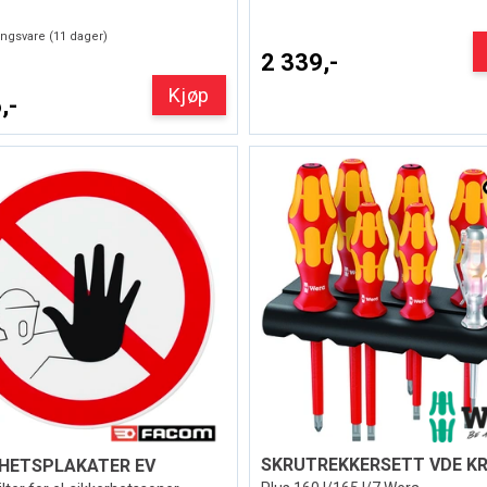
ingsvare (
11
dager)
2 339,-
Kjøp
,-
RHETSPLAKATER EV