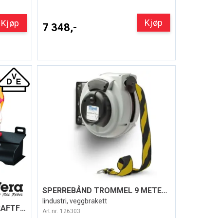
Kjøp
Kjøp
7 348,-
SPERREBÅND TROMMEL 9 METER GUL / SORT
Iindustri, veggbrakett
SKRUTREKKERSETT VDE KRAFTFORM
Art.nr:
126303