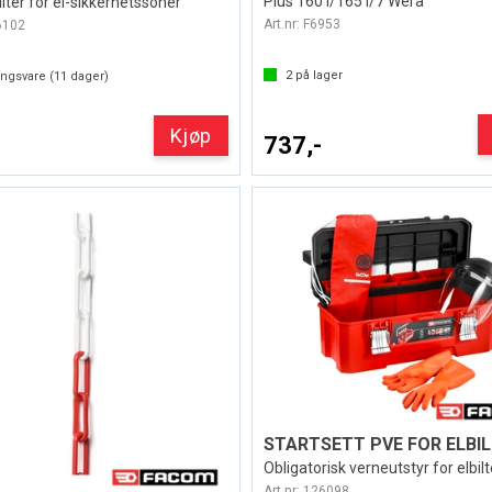
Plus 160 I/165 I/7 Wera
lter for el-sikkerhetssoner
Art.nr:
F6953
6102
2
på lager
ingsvare (
11
dager)
Kjøp
737,-
STARTSETT PVE FOR ELBIL
Obligatorisk verneutstyr for elbil
Art.nr:
126098