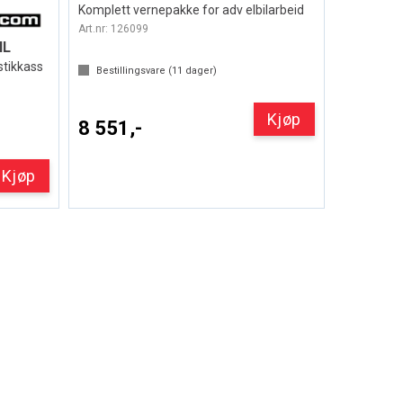
Komplett vernepakke for adv elbilarbeid
Art.nr:
126099
IL
stikkass
Bestillingsvare (
11
dager)
Kjøp
8 551,-
Kjøp