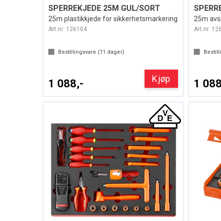
SPERREKJEDE 25M GUL/SORT
SPERR
25m plastikkjede for sikkerhetsmarkering
25m avsp
Art.nr:
126104
Art.nr:
12
Bestillingsvare (
11
dager)
Bestill
Kjøp
1 088,-
1 088