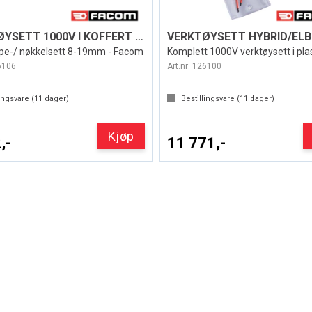
VERKTØYSETT 1000V I KOFFERT 17 DELER
VERKTØYSETT HYBRID/ELB
pipe-/ nøkkelsett 8-19mm - Facom
Komplett 1000V verktøysett i pla
6106
Art.nr:
126100
ingsvare (
11
dager)
Bestillingsvare (
11
dager)
Kjøp
,-
11 771,-