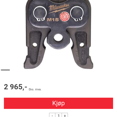
2 965,-
Eks. mva.
Kjøp
-
+