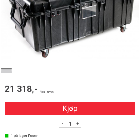
21 318,-
Eks. mva.
Kjøp
-
+
1
på lager
Fosen