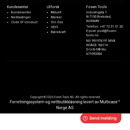
Kundesenter
Utforsk
Fosen Tools
Kundesenter
Aktuelt
Industrigata 1
N-7130 Brekstad,
Nedlastinger
Merker
NORWAY
Code Of Conduct
Om Oss
Telefon:
+47 72 51 51 20
HDFI
E-post:
post@fosen-
Bærekraft
tools.no
NO 991976191 MVA
NCAGE: N6114
D-U-N-S®-No:
671093366
Copyright © 2026 Fosen Tools AS - All rights reserved
Forretningssystem
og
nettbutikkløsning
levert av
Multicase™
Norge AS