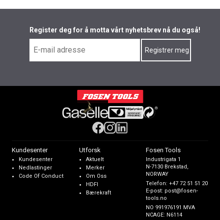
Register deg for å motta vårt nyhetsbrev nå du også!
Kundesenter
Utforsk
Fosen Tools
Kundesenter
Aktuelt
Industrigata 1
N-7130 Brekstad,
Nedlastinger
Merker
NORWAY
Code Of Conduct
Om Oss
Telefon:
+47 72 51 51 20
HDFI
E-post:
post@fosen-
Bærekraft
tools.no
NO 991976191 MVA
NCAGE: N6114