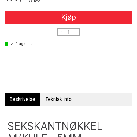
Eks. mva.
Kjøp
-
+
2
på lager
Fosen
Beskrivelse
Teknisk info
SEKSKANTNØKKEL