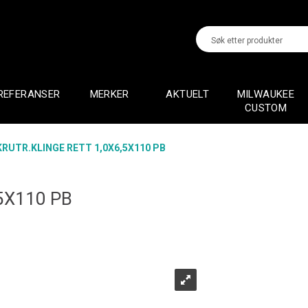
REFERANSER
MERKER
AKTUELT
MILWAUKEE
CUSTOM
KRUTR.KLINGE RETT 1,0X6,5X110 PB
5X110 PB