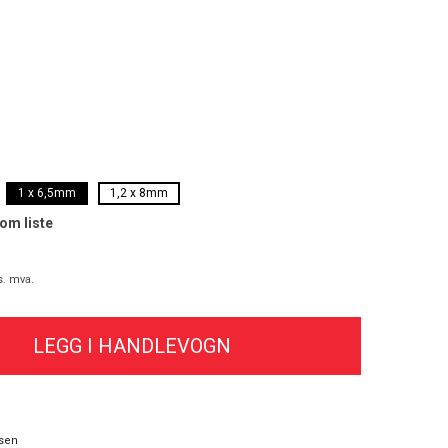
1 x 6,5mm
1,2 x 8mm
som liste
s. mva.
sen