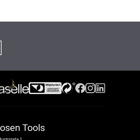
osen Tools
dustrigata 1