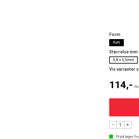
Form
Rett
Størrelse mm
0,8 x 5,5mm
Vis varianter 
114,-
Ek
-
+
19
på lager
Fo