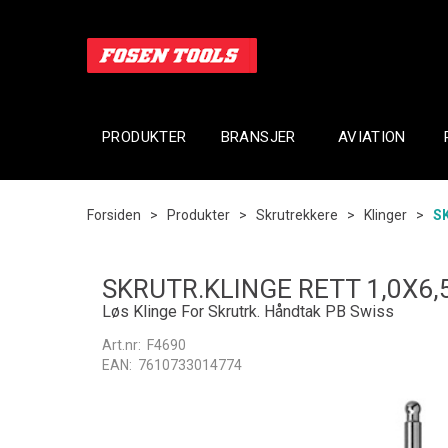
PRODUKTER
BRANSJER
AVIATION
Forsiden
>
Produkter
>
Skrutrekkere
>
Klinger
>
S
SKRUTR.KLINGE RETT 1,0X6,
Løs Klinge For Skrutrk. Håndtak PB Swiss
Art.nr:
F4690
EAN:
7610733014774