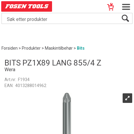
Forsiden
>
Produkter
>
Maskintilbehør
>
Bits
BITS PZ1X89 LANG 855/4 Z
Wera
Art.nr:
F1934
EAN:
4013288014962