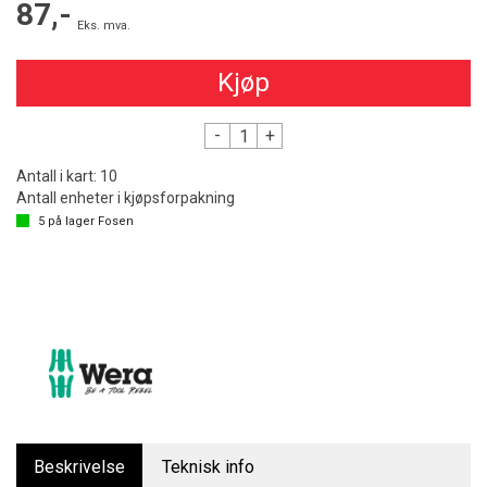
87,-
Eks. mva.
Kjøp
-
+
Antall i kart:
10
Antall enheter i kjøpsforpakning
5
på lager
Fosen
Beskrivelse
Teknisk info