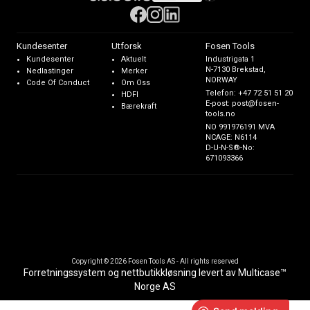
Kundesenter
Utforsk
Fosen Tools
Kundesenter
Aktuelt
Industrigata 1
N-7130 Brekstad,
Nedlastinger
Merker
NORWAY
Code Of Conduct
Om Oss
Telefon:
+47 72 51 51 20
HDFI
E-post:
post@fosen-
Bærekraft
tools.no
NO 991976191 MVA
NCAGE: N6114
D-U-N-S®-No:
671093366
Copyright © 2026 Fosen Tools AS - All rights reserved
Forretningssystem
og
nettbutikkløsning
levert av
Multicase™
Norge AS