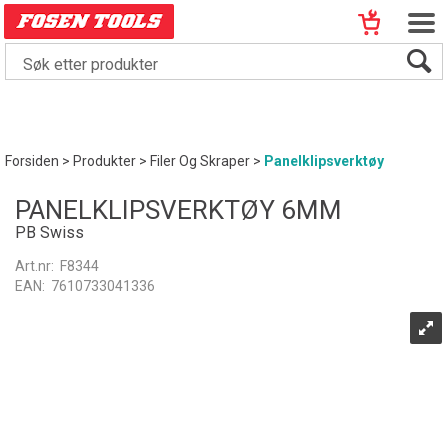
Forsiden
>
Produkter
>
Filer Og Skraper
>
Panelklipsverktøy
PANELKLIPSVERKTØY 6MM
PB Swiss
Art.nr:
F8344
EAN:
7610733041336