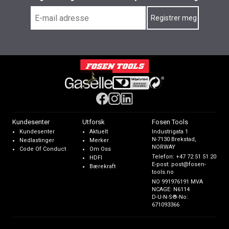
Kundesenter
Utforsk
Fosen Tools
Kundesenter
Aktuelt
Industrigata 1
N-7130 Brekstad,
Nedlastinger
Merker
NORWAY
Code Of Conduct
Om Oss
Telefon:
+47 72 51 51 20
HDFI
E-post:
post@fosen-
Bærekraft
tools.no
NO 991976191 MVA
NCAGE: N6114
D-U-N-S®-No:
671093366