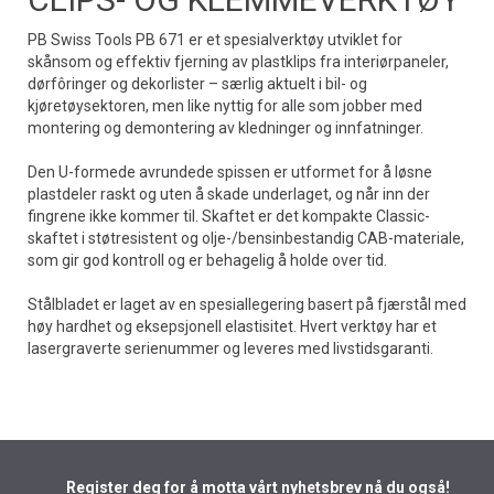
PB Swiss Tools PB 671 er et spesialverktøy utviklet for
skånsom og effektiv fjerning av plastklips fra interiørpaneler,
dørfôringer og dekorlister – særlig aktuelt i bil- og
kjøretøysektoren, men like nyttig for alle som jobber med
montering og demontering av kledninger og innfatninger.
Den U-formede avrundede spissen er utformet for å løsne
plastdeler raskt og uten å skade underlaget, og når inn der
fingrene ikke kommer til. Skaftet er det kompakte Classic-
skaftet i støtresistent og olje-/bensinbestandig CAB-materiale,
som gir god kontroll og er behagelig å holde over tid.
Stålbladet er laget av en spesiallegering basert på fjærstål med
høy hardhet og eksepsjonell elastisitet. Hvert verktøy har et
lasergraverte serienummer og leveres med livstidsgaranti.
Register deg for å motta vårt nyhetsbrev nå du også!