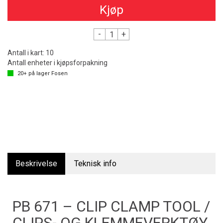
Kjøp
-
+
Antall i kart:
10
Antall enheter i kjøpsforpakning
20+
på lager
Fosen
Beskrivelse
Teknisk info
PB 671 – CLIP CLAMP TOOL /
CLIPS- OG KLEMMEVERKTØY