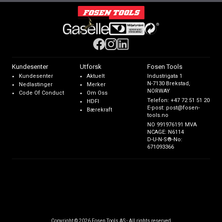
Kundesenter
Utforsk
Fosen Tools
Kundesenter
Aktuelt
Industrigata 1
N-7130 Brekstad,
Nedlastinger
Merker
NORWAY
Code Of Conduct
Om Oss
Telefon:
+47 72 51 51 20
HDFI
E-post:
post@fosen-
Bærekraft
tools.no
NO 991976191 MVA
NCAGE: N6114
D-U-N-S®-No:
671093366
Copyright © 2026 Fosen Tools AS - All rights reserved