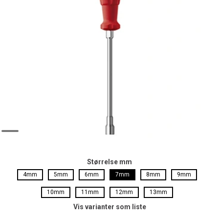
Størrelse mm
4mm
5mm
6mm
7mm
8mm
9mm
10mm
11mm
12mm
13mm
Vis varianter som liste