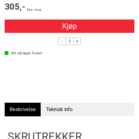
305,-
Eks. mva.
Kjøp
-
+
20+
på lager
Fosen
Beskrivelse
Teknisk info
SKRUTREKKER