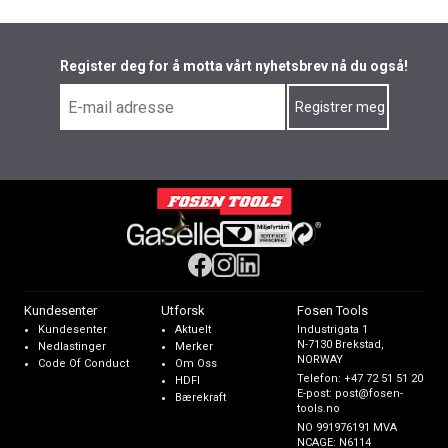
Register deg for å motta vårt nyhetsbrev nå du også!
Kundesenter
Utforsk
Fosen Tools
Kundesenter
Aktuelt
Industrigata 1
N-7130 Brekstad,
Nedlastinger
Merker
NORWAY
Code Of Conduct
Om Oss
Telefon:
+47 72 51 51 20
HDFI
E-post:
post@fosen-
Bærekraft
tools.no
NO 991976191 MVA
NCAGE: N6114