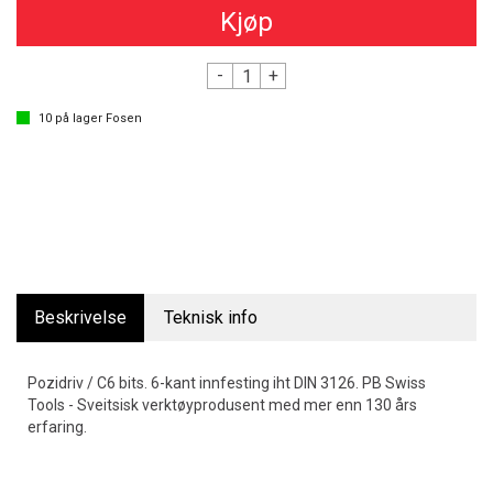
Kjøp
-
+
10
på lager
Fosen
Beskrivelse
Teknisk info
Pozidriv / C6 bits. 6-kant innfesting iht DIN 3126. PB Swiss
Tools - Sveitsisk verktøyprodusent med mer enn 130 års
erfaring.