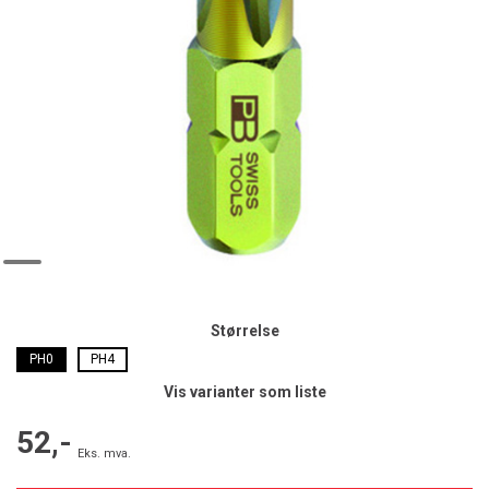
Størrelse
PH0
PH4
Vis varianter som liste
52,-
Eks. mva.