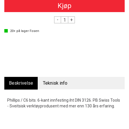
Kjøp
-
+
20+
på lager
Fosen
Beskrivelse
Teknisk info
Phillips / C6 bits. 6-kant innfesting iht DIN 3126. PB Swiss Tools
- Sveitsisk verktøyprodusent med mer enn 130 års erfaring.