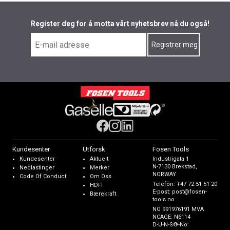
Register deg for å motta vårt nyhetsbrev nå du også!
Kundesenter
Utforsk
Fosen Tools
Kundesenter
Aktuelt
Industrigata 1
N-7130 Brekstad,
Nedlastinger
Merker
NORWAY
Code Of Conduct
Om Oss
Telefon:
+47 72 51 51 20
HDFI
E-post:
post@fosen-
Bærekraft
tools.no
NO 991976191 MVA
NCAGE: N6114
D-U-N-S®-No: