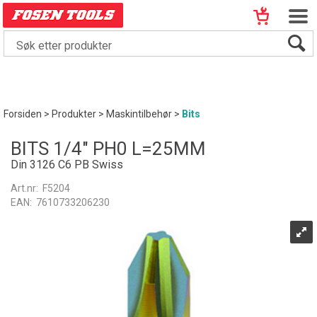
Forsiden
>
Produkter
>
Maskintilbehør
>
Bits
BITS 1/4" PH0 L=25MM
Din 3126 C6 PB Swiss
Art.nr:
F5204
EAN:
7610733206230