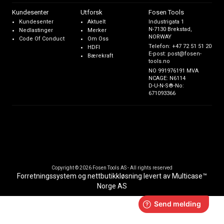
Kundesenter
Utforsk
Fosen Tools
Kundesenter
Aktuelt
Industrigata 1
N-7130 Brekstad,
Nedlastinger
Merker
NORWAY
Code Of Conduct
Om Oss
Telefon:
+47 72 51 51 20
HDFI
E-post:
post@fosen-
Bærekraft
tools.no
NO 991976191 MVA
NCAGE: N6114
D-U-N-S®-No:
671093366
Copyright © 2026 Fosen Tools AS - All rights reserved
Forretningssystem
og
nettbutikkløsning
levert av
Multicase™
Norge AS