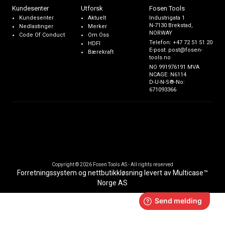
Kundesenter
Utforsk
Fosen Tools
Kundesenter
Aktuelt
Industrigata 1
N-7130 Brekstad,
Nedlastinger
Merker
NORWAY
Code Of Conduct
Om Oss
Telefon:
+47 72 51 51 20
HDFI
E-post:
post@fosen-
Bærekraft
tools.no
NO 991976191 MVA
NCAGE: N6114
D-U-N-S®-No:
671093366
Copyright © 2026 Fosen Tools AS - All rights reserved
Forretningssystem
og
nettbutikkløsning
levert av
Multicase™
Norge AS