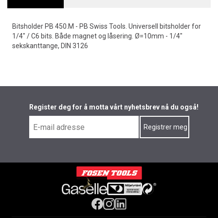
Bitsholder PB 450.M - PB Swiss Tools. Universell bitsholder for
1/4" / C6 bits. Både magnet og låsering. Ø=10mm - 1/4"
sekskanttange, DIN 3126
Register deg for å motta vårt nyhetsbrev nå du også!