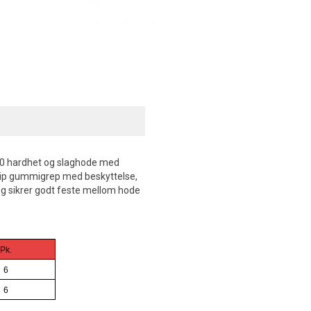
00 hardhet og slaghode med
slip gummigrep med beskyttelse,
ng sikrer godt feste mellom hode
Pk.
6
6