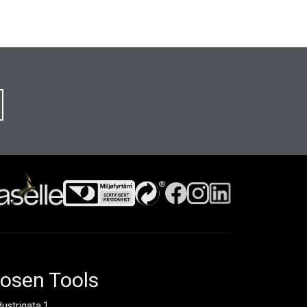
osen Tools
dustrigata 1