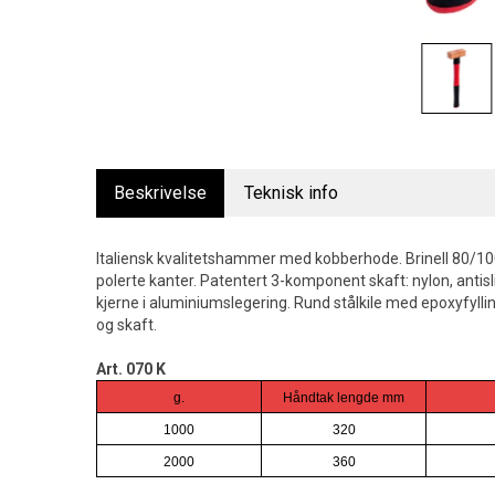
Beskrivelse
Teknisk info
Italiensk kvalitetshammer med kobberhode. Brinell 80/1
polerte kanter. Patentert 3-komponent skaft: nylon, anti
kjerne i aluminiumslegering. Rund stålkile med epoxyfylli
og skaft.
Art. 070 K
g.
Håndtak lengde mm
1000
320
2000
360