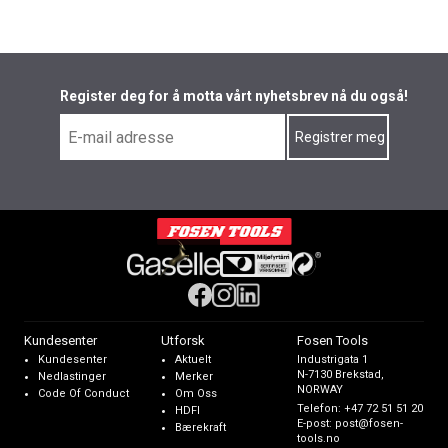
Register deg for å motta vårt nyhetsbrev nå du også!
Kundesenter
Utforsk
Fosen Tools
Kundesenter
Aktuelt
Industrigata 1
N-7130 Brekstad,
Nedlastinger
Merker
NORWAY
Code Of Conduct
Om Oss
Telefon:
+47 72 51 51 20
HDFI
E-post:
post@fosen-
Bærekraft
tools.no