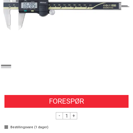
FORESPØR
-
+
Bestillingsvare (
1
dager)