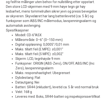
og feilfrie målinger uten behov for nullstilling etter oppstart.
Den store LCD-skjermen med 9 mm høye tegn gir høy
lesbarhet, mens tommelrullen sikrer jevn og presis bevegelse
av skyveren. Skyvelæret har lang batterilevetid (ca. 5 år) og
funksjoner som ABS/INC målemodus, lavspenningsalarm og
automatisk avstenging.
Spesifikasjoner
Modell: CD-6”ASX
Måleområde: 0–6" (0–150 mm)
Digital oppløsning: 0,0005"/0,01 mm
Maks. tillatt feil (E MPE): ±0,001"
Maks. tillatt feil (S MPE): ±0,002"
Skjerm: LCD, tegnhøyde 9 mm
Funksjoner: ORIGIN (ABS-Zero), ON/OFF, ABS/INC (Inc
Zero), lavspenningsalarm
Maks. responshastighet: Ubegrenset
Dybdestang: Flat
Datautgang: Nei
Batteri: SR44 (inkludert), levetid ca. 5 år ved normal bruk
Vekt: 168 g
Leveres med: Boks, SR44-batteri og inspeksjonssertifikat