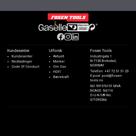
Kundesenter
Utforsk
Fosen Tools
Kundesenter
Aktuelt
Industrigata 1
N-7130 Brekstad,
Nedlastinger
Merker
NORWAY
Code Of Conduct
Om Oss
Telefon:
+47 72 51 51 20
HDFI
E-post:
post@fosen-
Bærekraft
tools.no
NO 991976191 MVA
NCAGE: N6114
D-U-N-S®-No:
671093366