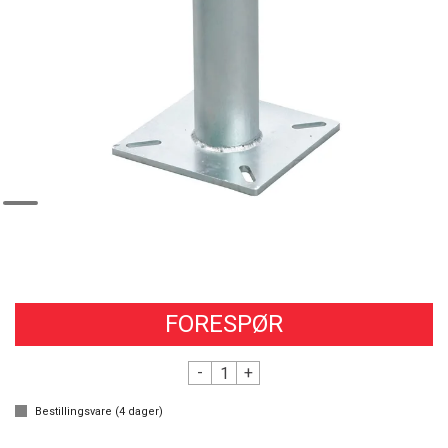
FORESPØR
-
+
Bestillingsvare (
4
dager)