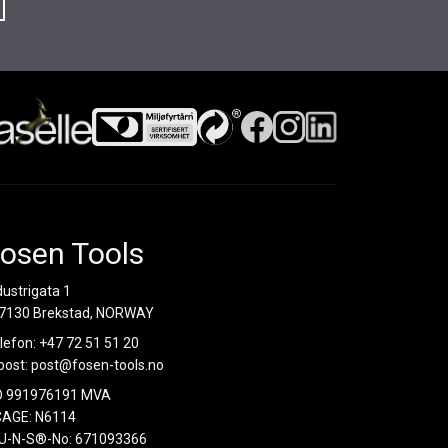
osen Tools
dustrigata 1
7130 Brekstad, NORWAY
lefon:
+47 72 51 51 20
post:
post@fosen-tools.no
O 991976191 MVA
AGE: N6114
U-N-S®-No: 671093366