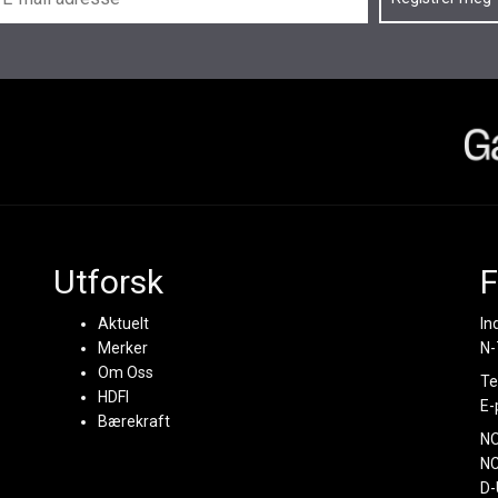
Utforsk
F
Aktuelt
In
Merker
N-
Om Oss
Te
HDFI
E-
Bærekraft
N
NC
D-