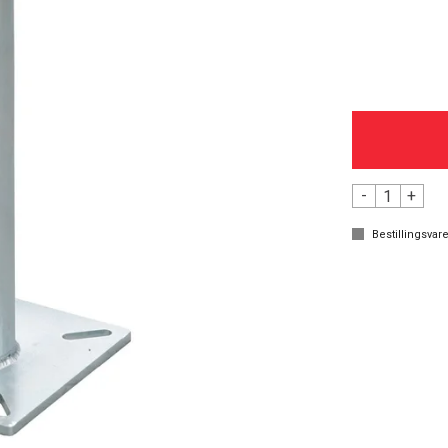
-
+
Bestillingsvare