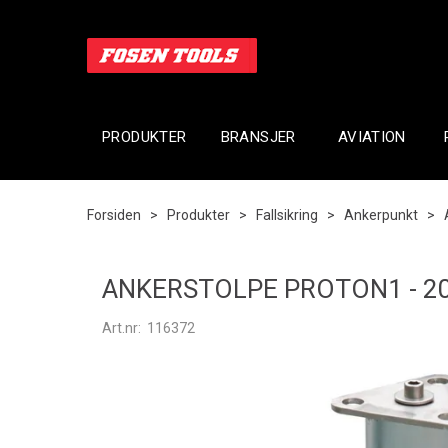
PRODUKTER
BRANSJER
AVIATION
Forsiden
>
Produkter
>
Fallsikring
>
Ankerpunkt
>
ANKERSTOLPE PROTON1 - 
Art.nr:
116372