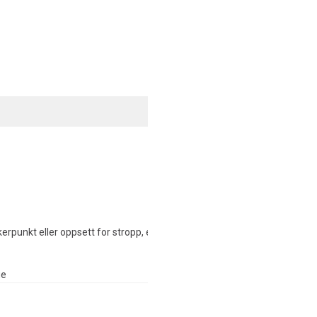
kerpunkt eller oppsett for stropp, eksempelvis AE320
ue