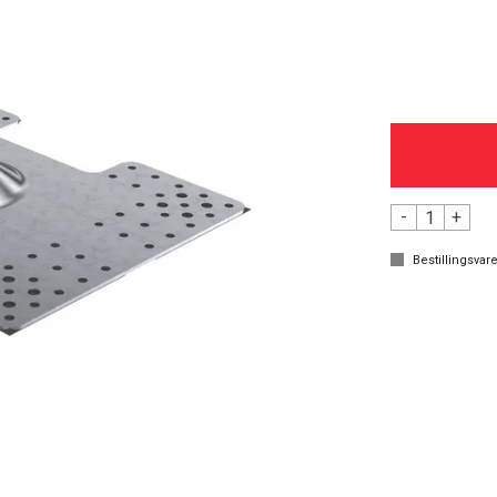
-
+
Bestillingsvare