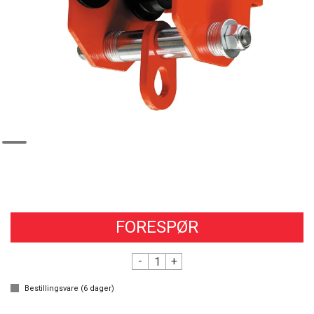
FORESPØR
-
+
Bestillingsvare (
6
dager)