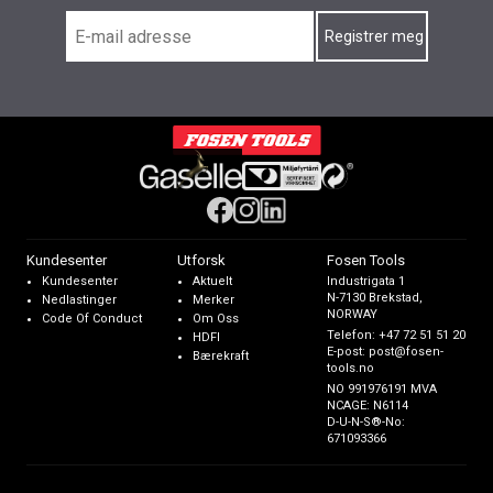
Kundesenter
Utforsk
Fosen Tools
Kundesenter
Aktuelt
Industrigata 1
N-7130 Brekstad,
Nedlastinger
Merker
NORWAY
Code Of Conduct
Om Oss
Telefon:
+47 72 51 51 20
HDFI
E-post:
post@fosen-
Bærekraft
tools.no
NO 991976191 MVA
NCAGE: N6114
D-U-N-S®-No:
671093366