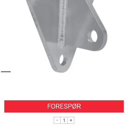
FORESPØR
-
+