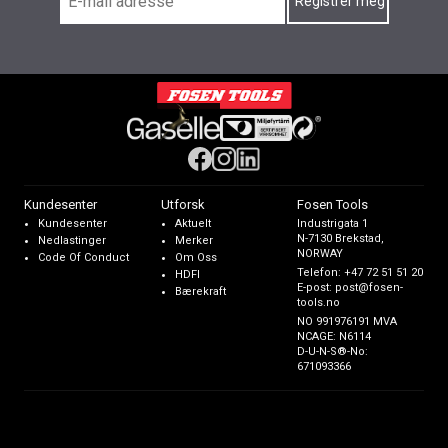
Kundesenter
Utforsk
Fosen Tools
Kundesenter
Aktuelt
Industrigata 1
N-7130 Brekstad,
Nedlastinger
Merker
NORWAY
Code Of Conduct
Om Oss
Telefon:
+47 72 51 51 20
HDFI
E-post:
post@fosen-
Bærekraft
tools.no
NO 991976191 MVA
NCAGE: N6114
D-U-N-S®-No:
671093366