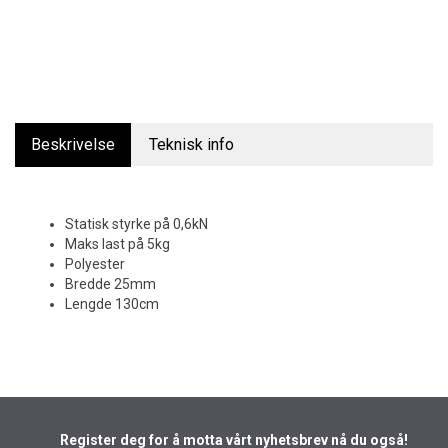
Beskrivelse
Teknisk info
Statisk styrke på 0,6kN
Maks last på 5kg
Polyester
Bredde 25mm
Lengde 130cm
Register deg for å motta vårt nyhetsbrev nå du også!