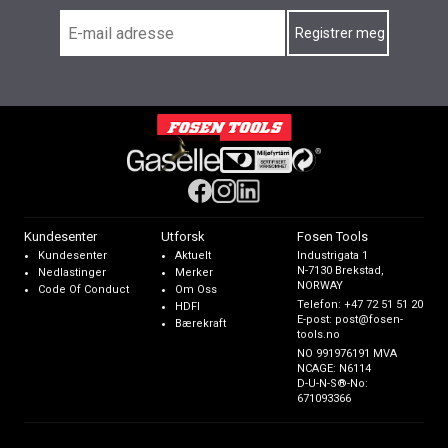
Kundesenter
Utforsk
Fosen Tools
Kundesenter
Aktuelt
Industrigata 1
N-7130 Brekstad,
Nedlastinger
Merker
NORWAY
Code Of Conduct
Om Oss
Telefon:
+47 72 51 51 20
HDFI
E-post:
post@fosen-
Bærekraft
tools.no
NO 991976191 MVA
NCAGE: N6114
D-U-N-S®-No:
671093366