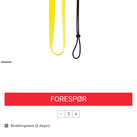
FORESPØR
-
+
Bestillingsvare (
6
dager)