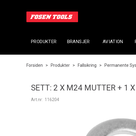
PRODUKTER
BRANSJER
AVIATION
Forsiden
>
Produkter
>
Fallsikring
>
Permanente Sy
SETT: 2 X M24 MUTTER + 1 X
Art.nr:
116204