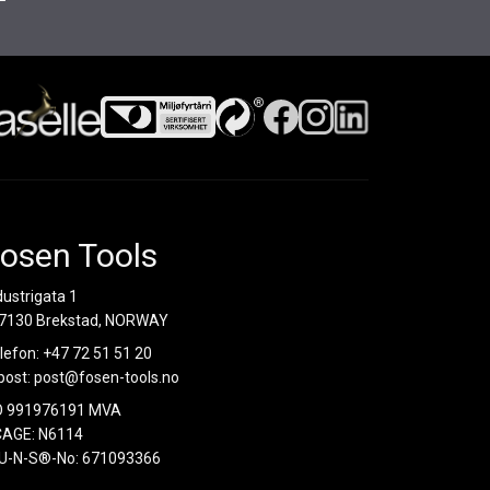
osen Tools
dustrigata 1
7130 Brekstad, NORWAY
lefon:
+47 72 51 51 20
post:
post@fosen-tools.no
O 991976191 MVA
AGE: N6114
U-N-S®-No: 671093366