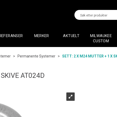
REFERANSER
MERKER
AKTUELT
MILWAUKEE
CUSTOM
stemer
>
Permanente Systemer
>
SETT: 2 X M24 MUTTER + 1 X S
 SKIVE AT024D