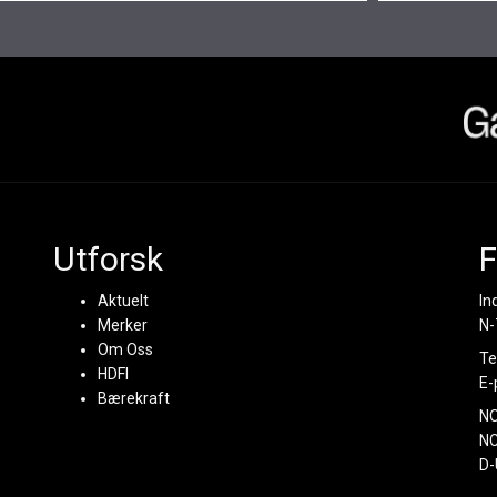
Utforsk
F
Aktuelt
In
Merker
N-
Om Oss
Te
HDFI
E-
Bærekraft
N
NC
D-