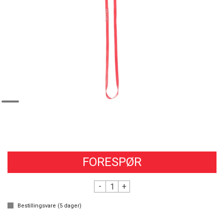
FORESPØR
-
+
Bestillingsvare (
5
dager)