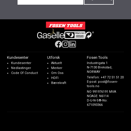
Kundesenter
Utforsk
Fosen Tools
Kundesenter
Aktuelt
Industrigata 1
N-7130 Brekstad,
Nedlastinger
Merker
NORWAY
Code Of Conduct
Om Oss
Telefon:
+47 72 51 51 20
HDFI
E-post:
post@fosen-
Bærekraft
tools.no
NO 991976191 MVA
NCAGE: N6114
D-U-N-S®-No:
671093366