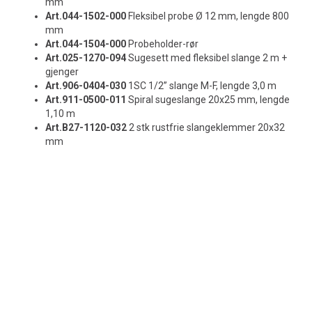
mm
Art.044-1502-000
Fleksibel probe Ø 12 mm, lengde 800
mm
Art.044-1504-000
Probeholder-rør
Art.025-1270-094
Sugesett med fleksibel slange 2 m +
gjenger
Art.906-0404-030
1SC 1/2” slange M-F, lengde 3,0 m
Art.911-0500-011
Spiral sugeslange 20x25 mm, lengde
1,10 m
Art.B27-1120-032
2 stk rustfrie slangeklemmer 20x32
mm