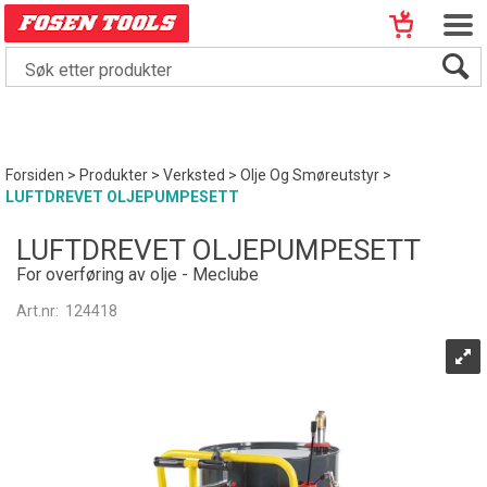
Forsiden
>
Produkter
>
Verksted
>
Olje Og Smøreutstyr
>
LUFTDREVET OLJEPUMPESETT
LUFTDREVET OLJEPUMPESETT
For overføring av olje - Meclube
Art.nr:
124418