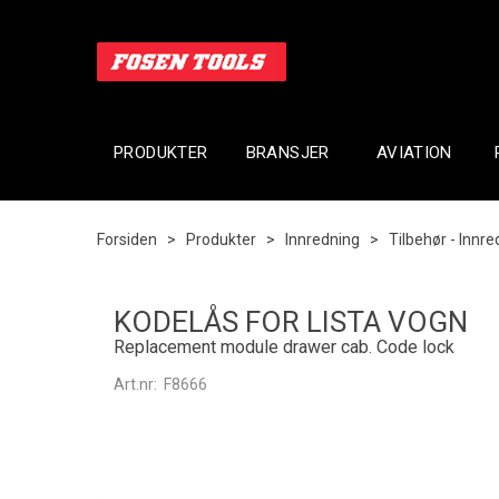
PRODUKTER
BRANSJER
AVIATION
Forsiden
>
Produkter
>
Innredning
>
Tilbehør - Innr
KODELÅS FOR LISTA VOGN
Replacement module drawer cab. Code lock
Art.nr:
F8666