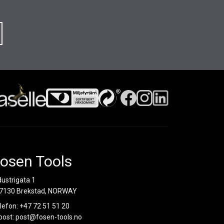
osen Tools
dustrigata 1
7130 Brekstad, NORWAY
lefon:
+47 72 51 51 20
post:
post@fosen-tools.no