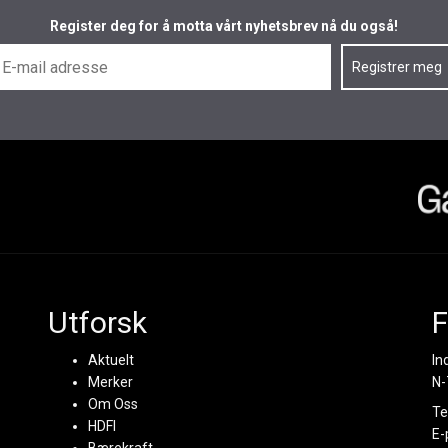
Register deg for å motta vårt nyhetsbrev nå du også!
Utforsk
F
Aktuelt
In
Merker
N-
Om Oss
Te
HDFI
E-