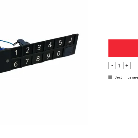
-
+
Bestillingsvare