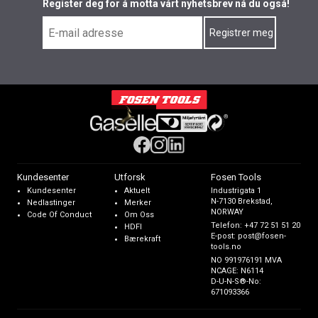
Register deg for å motta vårt nyhetsbrev nå du også!
Kundesenter
Utforsk
Fosen Tools
Kundesenter
Aktuelt
Industrigata 1
N-7130 Brekstad,
Nedlastinger
Merker
NORWAY
Code Of Conduct
Om Oss
Telefon:
+47 72 51 51 20
HDFI
E-post:
post@fosen-
Bærekraft
tools.no
NO 991976191 MVA
NCAGE: N6114
D-U-N-S®-No:
671093366