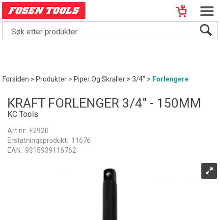
Forsiden
>
Produkter
>
Piper Og Skraller
>
3/4"
>
Forlengere
KRAFT FORLENGER 3/4" - 150MM
KC Tools
Art.nr:
F2920
Erstatningsprodukt:
11676
EAN:
9315939116762