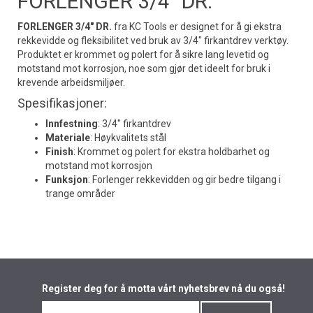
FORLENGER 3/4" DR.
FORLENGER 3/4" DR.
fra KC Tools er designet for å gi ekstra
rekkevidde og fleksibilitet ved bruk av 3/4" firkantdrev verktøy.
Produktet er krommet og polert for å sikre lang levetid og
motstand mot korrosjon, noe som gjør det ideelt for bruk i
krevende arbeidsmiljøer.
Spesifikasjoner:
Innfestning
: 3/4" firkantdrev
Materiale
: Høykvalitets stål
Finish
: Krommet og polert for ekstra holdbarhet og
motstand mot korrosjon
Funksjon
: Forlenger rekkevidden og gir bedre tilgang i
trange områder
Register deg for å motta vårt nyhetsbrev nå du også!