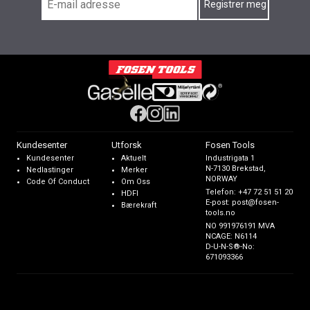
Kundesenter
Utforsk
Fosen Tools
Kundesenter
Aktuelt
Industrigata 1
N-7130 Brekstad,
Nedlastinger
Merker
NORWAY
Code Of Conduct
Om Oss
Telefon:
+47 72 51 51 20
HDFI
E-post:
post@fosen-
Bærekraft
tools.no
NO 991976191 MVA
NCAGE: N6114
D-U-N-S®-No:
671093366