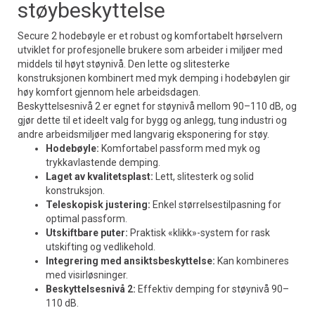
støybeskyttelse
Secure 2 hodebøyle er et robust og komfortabelt hørselvern
utviklet for profesjonelle brukere som arbeider i miljøer med
middels til høyt støynivå. Den lette og slitesterke
konstruksjonen kombinert med myk demping i hodebøylen gir
høy komfort gjennom hele arbeidsdagen.
Beskyttelsesnivå 2 er egnet for støynivå mellom 90–110 dB, og
gjør dette til et ideelt valg for bygg og anlegg, tung industri og
andre arbeidsmiljøer med langvarig eksponering for støy.
Hodebøyle:
Komfortabel passform med myk og
trykkavlastende demping.
Laget av kvalitetsplast:
Lett, slitesterk og solid
konstruksjon.
Teleskopisk justering:
Enkel størrelsestilpasning for
optimal passform.
Utskiftbare puter:
Praktisk «klikk»-system for rask
utskifting og vedlikehold.
Integrering med ansiktsbeskyttelse:
Kan kombineres
med visirløsninger.
Beskyttelsesnivå 2:
Effektiv demping for støynivå 90–
110 dB.