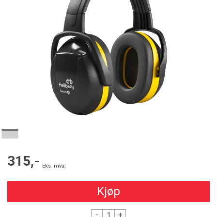
315,-
Eks. mva.
Kjøp
-
+