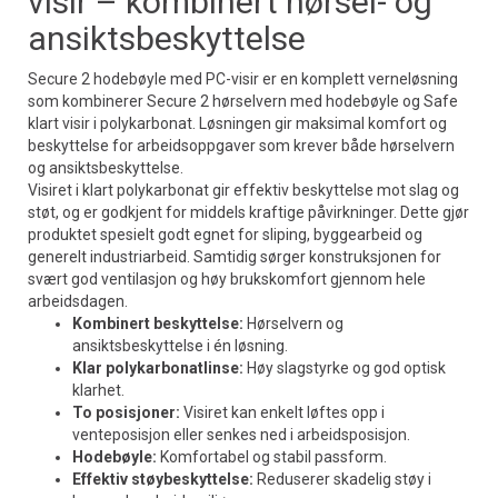
visir – kombinert hørsel- og
ansiktsbeskyttelse
Secure 2 hodebøyle med PC-visir er en komplett verneløsning
som kombinerer Secure 2 hørselvern med hodebøyle og Safe
klart visir i polykarbonat. Løsningen gir maksimal komfort og
beskyttelse for arbeidsoppgaver som krever både hørselvern
og ansiktsbeskyttelse.
Visiret i klart polykarbonat gir effektiv beskyttelse mot slag og
støt, og er godkjent for middels kraftige påvirkninger. Dette gjør
produktet spesielt godt egnet for sliping, byggearbeid og
generelt industriarbeid. Samtidig sørger konstruksjonen for
svært god ventilasjon og høy brukskomfort gjennom hele
arbeidsdagen.
Kombinert beskyttelse:
Hørselvern og
ansiktsbeskyttelse i én løsning.
Klar polykarbonatlinse:
Høy slagstyrke og god optisk
klarhet.
To posisjoner:
Visiret kan enkelt løftes opp i
venteposisjon eller senkes ned i arbeidsposisjon.
Hodebøyle:
Komfortabel og stabil passform.
Effektiv støybeskyttelse:
Reduserer skadelig støy i