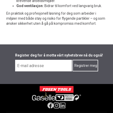
krevende arbeidsmiljøer.
God ventilasjon:
Bidrar til komfort ved langvarig bruk.
En praktisk og profesjonell løsning for deg som arbeider i
miljøer med både støy og risiko for flygende partikler – og som
ønsker sikkerhet uten å gå på kompromiss med komfort.
Register deg for å motta vårt nyhetsbrev nå du også!