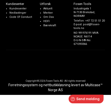
Kundesenter
Utforsk
Fosen Tools
Kundesenter
Aktuelt
Industrigata 1
N-7130 Brekstad,
Nedlastinger
Merker
NORWAY
Code Of Conduct
Om Oss
Telefon:
+47 72 51 51 20
HDFI
E-post:
post@fosen-
Bærekraft
tools.no
NO 991976191 MVA
NCAGE: N6114
D-U-N-S®-No:
671093366
Copyright © 2026 Fosen Tools AS - All rights reserved
Forretningssystem
og
nettbutikkløsning
levert av
Multicase™
Norge AS