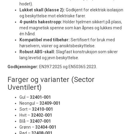
hodet).
Lukket skall (klasse 2):
Godkjent for elektrisk isolasjon
og beskyttelse mot elektriske farer.
4-punkts hakestropp:
Holder hjelmen sikkert på plass,
med magnetisk spenne som kan åpnes og lukkes med
én hånd.
Kompatibel med tilbehør:
Sertifisert for bruk med
hørselvern, visirer og ansiktsbeskyttelse.
Robust ABS-skall:
Slagfast konstruksjon som sikrer
lang levetid og jevn beskyttelse.
Godkjenninger:
EN397:2025 og EN50365:2023.
Farger og varianter (Sector
Uventilert)
Gul –
32401-001
Neongul –
32409-001
Sort –
32410-001
Hvit –
32402-001
Blå –
32407-001
Grønn –
32404-001
Rød –
32408-001