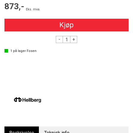
873,-
Eks. mva.
Kjøp
-
+
1
på lager
Fosen
Beskrivelse
Teknisk info