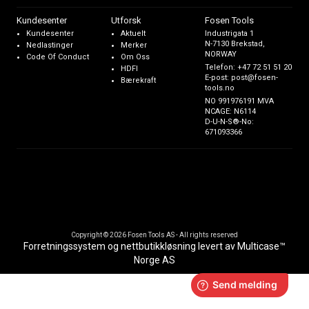
Kundesenter
Utforsk
Fosen Tools
Kundesenter
Aktuelt
Industrigata 1
N-7130 Brekstad,
Nedlastinger
Merker
NORWAY
Code Of Conduct
Om Oss
Telefon:
+47 72 51 51 20
HDFI
E-post:
post@fosen-
Bærekraft
tools.no
NO 991976191 MVA
NCAGE: N6114
D-U-N-S®-No:
671093366
Copyright © 2026 Fosen Tools AS - All rights reserved
Forretningssystem
og
nettbutikkløsning
levert av
Multicase™
Norge AS