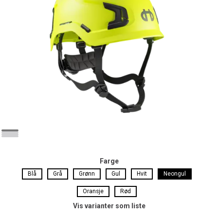
Farge
Blå
Grå
Grønn
Gul
Hvit
Neongul
Oransje
Rød
Vis varianter som liste