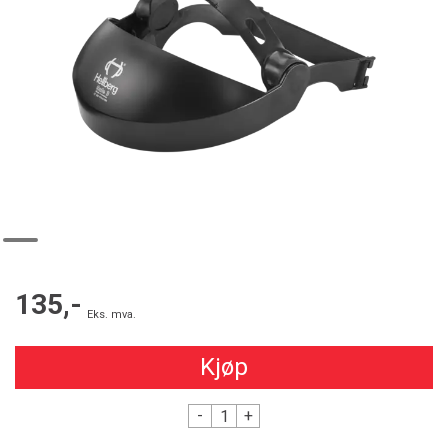
135,-
Eks. mva.
Kjøp
-
+