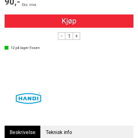
90,-
Eks. mva.
Kjøp
-
+
12
på lager
Fosen
Beskrivelse
Teknisk info