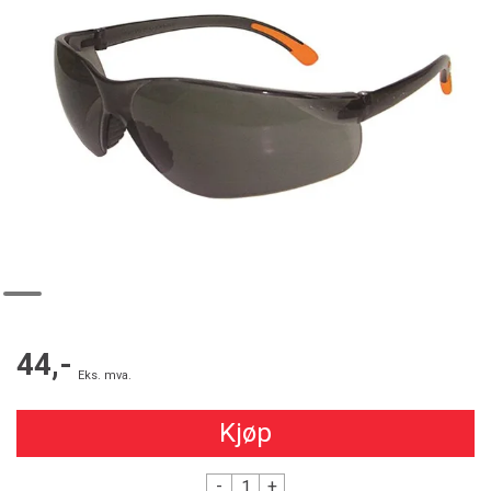
44,-
Eks. mva.
Kjøp
-
+