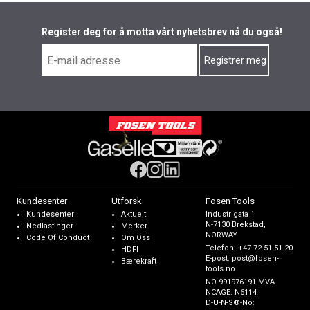
Register deg for å motta vårt nyhetsbrev nå du også!
Kundesenter
Utforsk
Fosen Tools
Kundesenter
Aktuelt
Industrigata 1
N-7130 Brekstad,
Nedlastinger
Merker
NORWAY
Code Of Conduct
Om Oss
Telefon:
+47 72 51 51 20
HDFI
E-post:
post@fosen-
Bærekraft
tools.no
NO 991976191 MVA
NCAGE: N6114
D-U-N-S®-No: