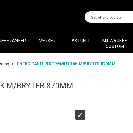
REFERANSER
MERKER
AKTUELT
MILWAUKEE
CUSTOM
edning
>
ENERGIPANEL 8 STRØMUTTAK M/BRYTER 870MM
AK M/BRYTER 870MM