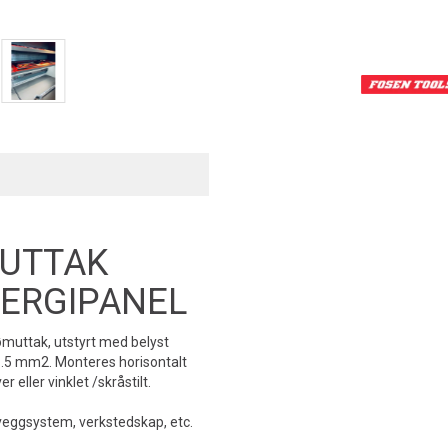
MUTTAK
ERGIPANEL
rømuttak, utstyrt med belyst
1.5 mm2. Monteres horisontalt
ller vinklet /skråstilt.
veggsystem, verkstedskap, etc.