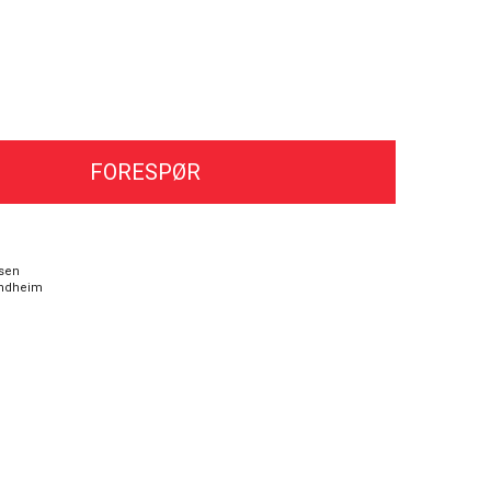
FORESPØR
sen
ndheim