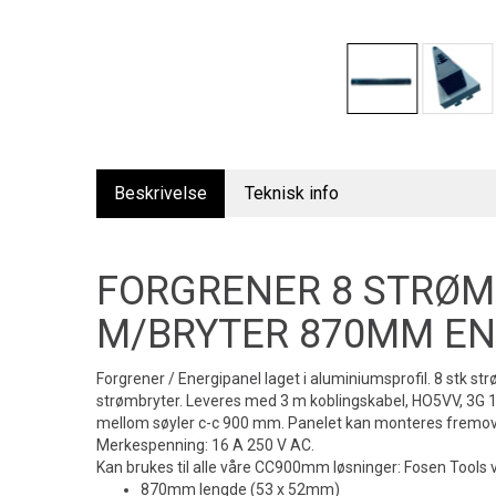
Beskrivelse
Teknisk info
FORGRENER 8 STRØ
M/BRYTER 870MM EN
Forgrener / Energipanel laget i aluminiumsprofil. 8 stk st
strømbryter. Leveres med 3 m koblingskabel, HO5VV, 3G 
mellom søyler c-c 900 mm. Panelet kan monteres fremover e
Merkespenning: 16 A 250 V AC.
Kan brukes til alle våre CC900mm løsninger: Fosen Tools 
870mm lengde (53 x 52mm)