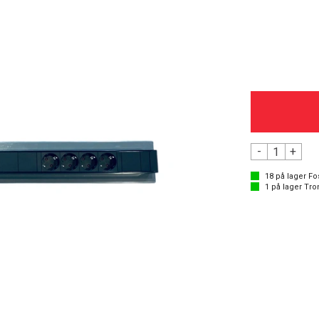
-
+
18
på lager
Fo
1
på lager
Tro