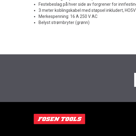
Festebeslag på hver side av forgrener for innfesti
3 meter koblingskabel med støpsel inkludert, HO5
Merkespenning: 16 A 250 V AC
Belyst strømbryter (grønn)