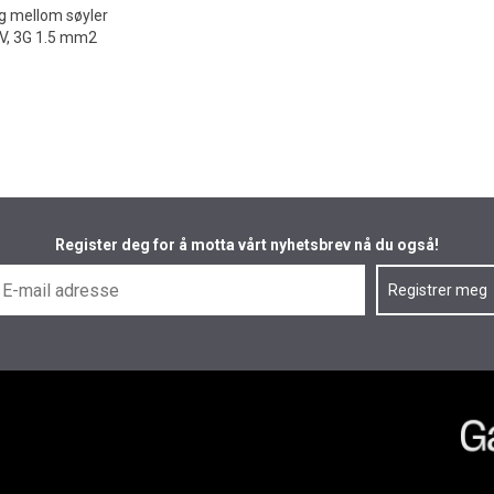
ng mellom søyler
VV, 3G 1.5 mm2
Register deg for å motta vårt nyhetsbrev nå du også!