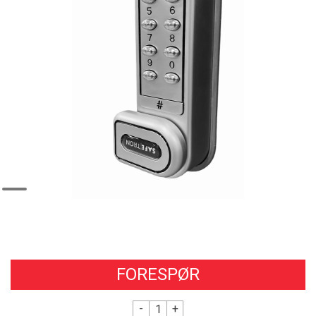
FORESPØR
-
+