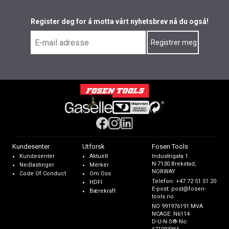
Register deg for å motta vårt nyhetsbrev nå du også!
Kundesenter
Utforsk
Fosen Tools
Kundesenter
Aktuelt
Industrigata 1
N-7130 Brekstad,
Nedlastinger
Merker
NORWAY
Code Of Conduct
Om Oss
Telefon:
+47 72 51 51 20
HDFI
E-post:
post@fosen-
Bærekraft
tools.no
NO 991976191 MVA
NCAGE: N6114
D-U-N-S®-No: