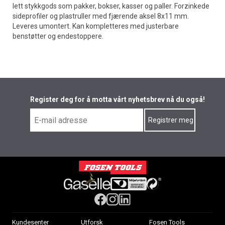
lett stykkgods som pakker, bokser, kasser og paller. Forzinkede
sideprofiler og plastruller med fjærende aksel 8x11 mm.
Leveres umontert. Kan kompletteres med justerbare
benstøtter og endestoppere.
Register deg for å motta vårt nyhetsbrev nå du også!
Kundesenter
Utforsk
Fosen Tools