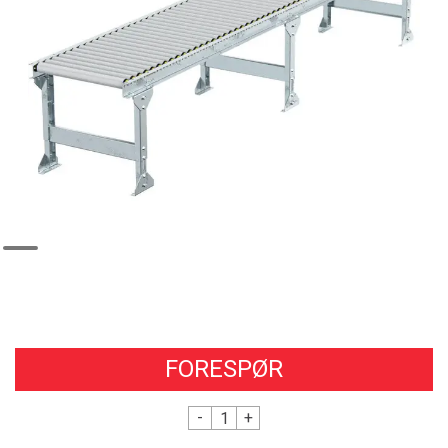
FORESPØR
-
+