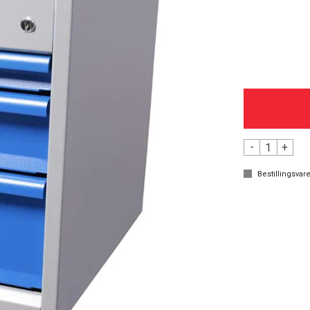
-
+
Bestillingsvare