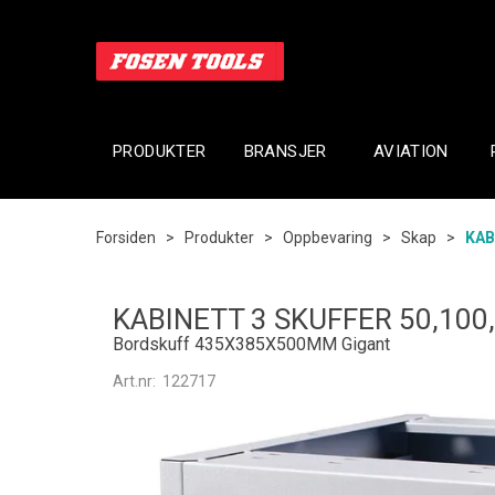
PRODUKTER
BRANSJER
AVIATION
Forsiden
>
Produkter
>
Oppbevaring
>
Skap
>
KAB
KABINETT 3 SKUFFER 50,100
Bordskuff 435X385X500MM Gigant
Art.nr:
122717