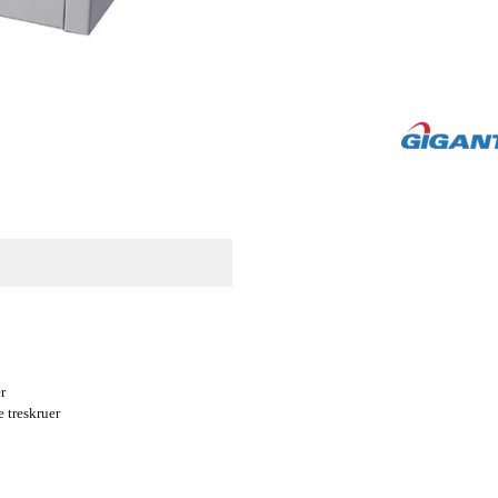
r
e treskruer