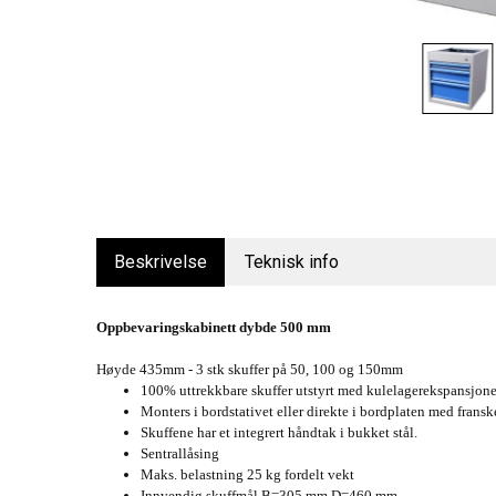
Beskrivelse
Teknisk info
Oppbevaringskabinett dybde 500 mm
Høyde 435mm - 3 stk skuffer på 50, 100 og 150mm
100% uttrekkbare skuffer utstyrt med kulelagerekspansjone
Monters i bordstativet eller direkte i bordplaten med fransk
Skuffene har et integrert håndtak i bukket stål.
Sentrallåsing
Maks. belastning 25 kg fordelt vekt
Innvendig skuffmål B=305 mm D=460 mm