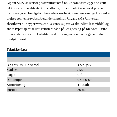
Gigant SMS Universal passer utmerket å bruke som forebyggende vern
takket være den slitesterke overflaten, eller når ulykken har skjedd når
man trenger en hurtigabsorberende absorbent, men den kan også utmerket
brukes som en høyabsorberende tørkeklut. Gigant SMS Universal
absorberer alle typer væsker bl.a vann, skjærevæske, oljer, løsemiddel og
andre typer kjemikalier. Perforert både på lengden og på bredden. Dette
for å gi den en mer fleksibilitet ved bruk og på den måten gi en bedre
totaløkonomi.
Tekniske data
Gigant SMS Universal
Ark/Tykk
Kvalitet
SMS
Farge
Grå
Dimensjon
0,4 x 0,5m
Absorbering
1 lit/ark
Innhold
20 stk