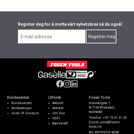
Register deg for å motta vårt nyhetsbrev nå du også!
Kundesenter
Utforsk
Fosen Tools
Kundesenter
Aktuelt
Industrigata 1
N-7130 Brekstad,
Nedlastinger
Merker
NORWAY
Code Of Conduct
Om Oss
Telefon:
+47 72 51 51 20
HDFI
E-post:
post@fosen-
Bærekraft
tools.no
NO 991976191 MVA