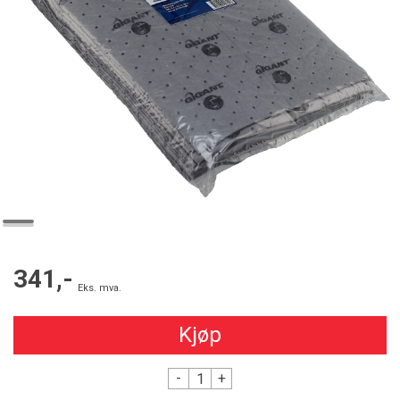
341,-
Eks. mva.
Kjøp
-
+