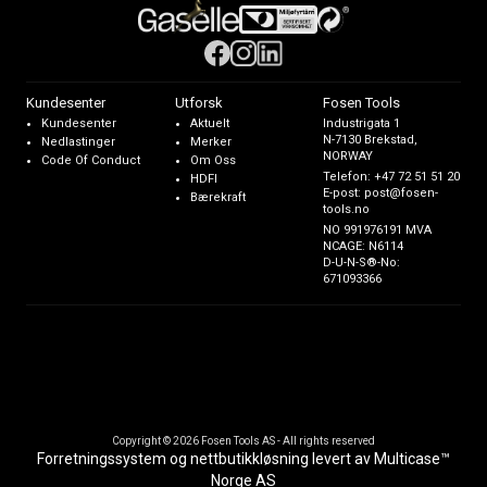
Kundesenter
Utforsk
Fosen Tools
Kundesenter
Aktuelt
Industrigata 1
N-7130 Brekstad,
Nedlastinger
Merker
NORWAY
Code Of Conduct
Om Oss
Telefon:
+47 72 51 51 20
HDFI
E-post:
post@fosen-
Bærekraft
tools.no
NO 991976191 MVA
NCAGE: N6114
D-U-N-S®-No:
671093366
Copyright © 2026 Fosen Tools AS - All rights reserved
Forretningssystem
og
nettbutikkløsning
levert av
Multicase™
Norge AS