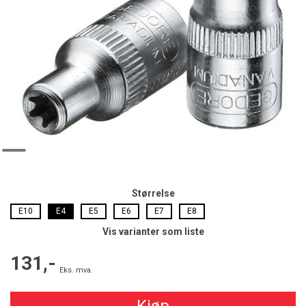
Størrelse
E10
E4
E5
E6
E7
E8
Vis varianter som liste
131,-
Eks. mva.