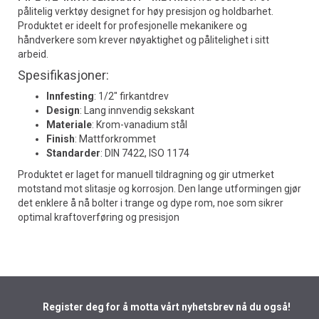
pålitelig verktøy designet for høy presisjon og holdbarhet.
Produktet er ideelt for profesjonelle mekanikere og
håndverkere som krever nøyaktighet og pålitelighet i sitt
arbeid.
Spesifikasjoner:
Innfesting
: 1/2" firkantdrev
Design
: Lang innvendig sekskant
Materiale
: Krom-vanadium stål
Finish
: Mattforkrommet
Standarder
: DIN 7422, ISO 1174
Produktet er laget for manuell tildragning og gir utmerket
motstand mot slitasje og korrosjon. Den lange utformingen gjør
det enklere å nå bolter i trange og dype rom, noe som sikrer
optimal kraftoverføring og presisjon
Register deg for å motta vårt nyhetsbrev nå du også!