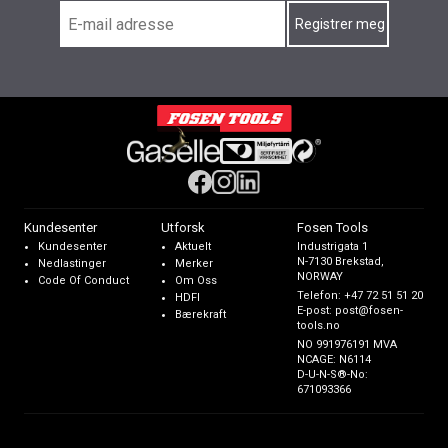
Kundesenter
Utforsk
Fosen Tools
Kundesenter
Aktuelt
Industrigata 1
N-7130 Brekstad,
Nedlastinger
Merker
NORWAY
Code Of Conduct
Om Oss
Telefon:
+47 72 51 51 20
HDFI
E-post:
post@fosen-
Bærekraft
tools.no
NO 991976191 MVA
NCAGE: N6114
D-U-N-S®-No:
671093366