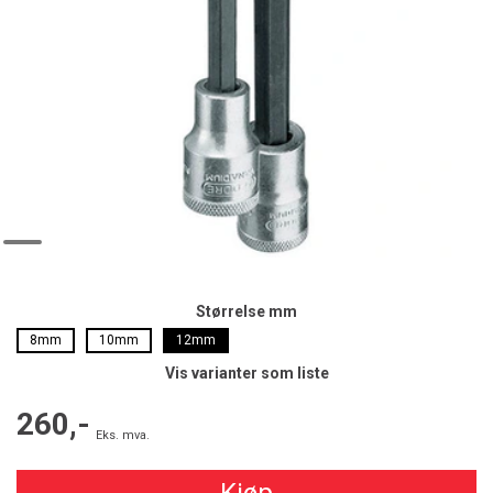
Størrelse mm
8mm
10mm
12mm
Vis varianter som liste
260,-
Eks. mva.