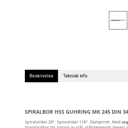
Beskrivelse
Teknisk info
SPIRALBOR HSS GUHRING MK 245 DIN 3
Spiralvinkel 28°. Spissvinkel 118°. Dampirret. Med
uts
Standardbor for boring av stål, stålstøpegods (legert o