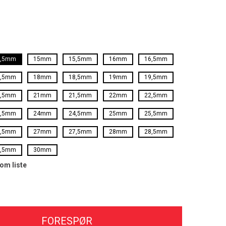
4,5mm
15mm
15,5mm
16mm
16,5mm
7,5mm
18mm
18,5mm
19mm
19,5mm
0,5mm
21mm
21,5mm
22mm
22,5mm
3,5mm
24mm
24,5mm
25mm
25,5mm
6,5mm
27mm
27,5mm
28mm
28,5mm
9,5mm
30mm
som liste
FORESPØR