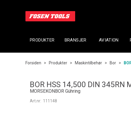
PRODUKTER
BRANSJER
AVIATION
Forsiden
>
Produkter
>
Maskintilbehør
>
Bor
>
BOR
BOR HSS 14,500 DIN 345RN 
MORSEKONBOR Gühring
Art.nr:
111148