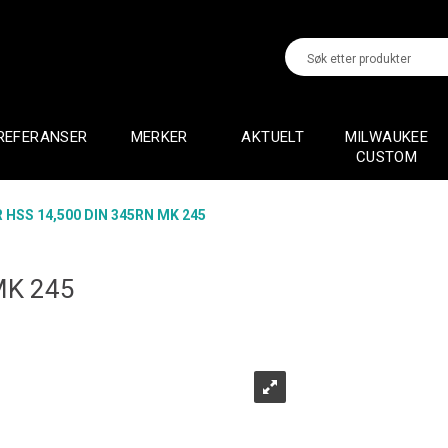
REFERANSER
MERKER
AKTUELT
MILWAUKEE
CUSTOM
 HSS 14,500 DIN 345RN MK 245
MK 245