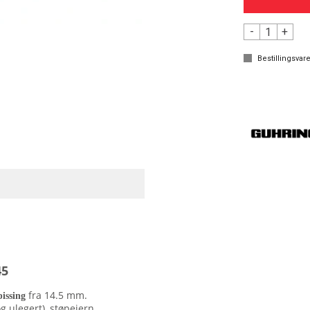
-
+
Bestillingsvare
45
fra 14.5 mm.
pissing
g ulegert), støpejern