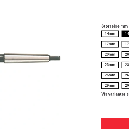
Størrelse mm
14mm
1
17mm
1
20mm
2
23mm
2
26mm
2
29mm
2
Vis varianter 