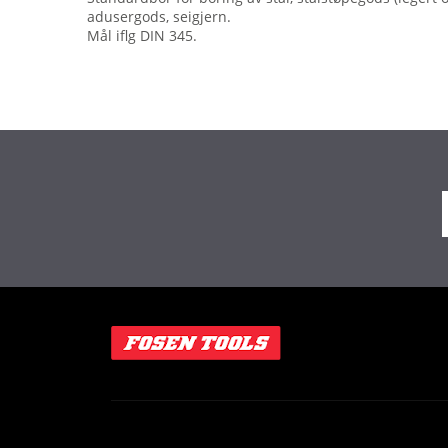
adusergods, seigjern.
Mål iflg DIN 345.