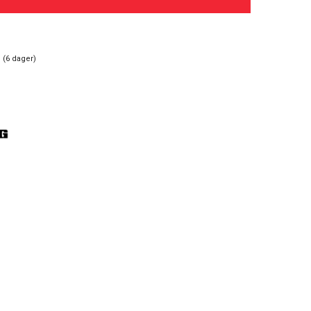
 (
6
dager)